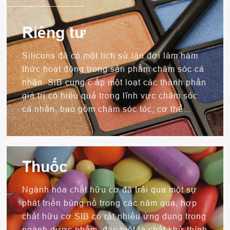
Riêng tư
Silicons đã có một lịch sử lâu đời làm hàm
thức hoạt động trong sản phẩm chăm sóc cá
nhân. SiB cung c ấp một loạt các thành phần
giá trị có hiệu quả trong lĩnh vực chăm sóc
cá nhân, bao gồm chăm sóc tóc, cơ thể...
Thuốc
Ngành hóa chất hữu cơ đã trải qua một sự
phát triển bùng nổ trong các năm qua, hợp
chất hữu cơ SIB có rất nhiều ứng dụng trong
ngành dược phẩm, đặc biệt là chất khử thính