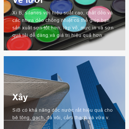
Xi B, silanes với hiệu suất cao, chất dẻo và
các nhựa dẻo chống nhiệt có thể giúp bạn
sản xuất sơn tốt hơn, lớp vỏ, mực in và sơn
quá tải dễ dàng và giá trị hiệu quả hơn.
Xây
SiB có khả năng dốc nước rất hiệu quả cho
bê tông, gạch, đá vôi, cẩm thạch và vữa v.