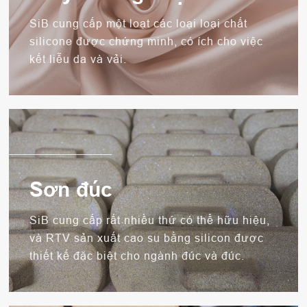
SiB cung cấp một loạt các loại loại chất
silicone được chứng minh, có ích cho việc
kết liễu da và vải.
Sơn đúc
SiB cung cấp rất nhiều thứ có thể hữu hiệu,
và RTV sản xuất cao su bằng silicon được
thiết kế đặc biệt cho ngành đúc và đúc.