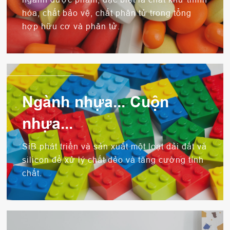
hóa, chất bảo vệ, chất phân tử trong tổng
hợp hữu cơ và phân tử.
Ngành nhựa... Cuộn
nhựa...
SiB phát triển và sản xuất một loạt dải đất và
silicon để xử lý chất dẻo và tăng cường tính
chất.