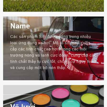
Name
Các sản phẩm SiB được dùng trong nhiều
loại ứng dụng xe hơi. Mô-tô silicone cung
cấp các tính chất cao hơn trong các môi
trường nóng và lạnh cực đoan, cung cấp các
tính chất thầy tu cực tốt, chống cự nguy hiểm
và cung cấp một bộ nén thấp.
Vẽ lưới