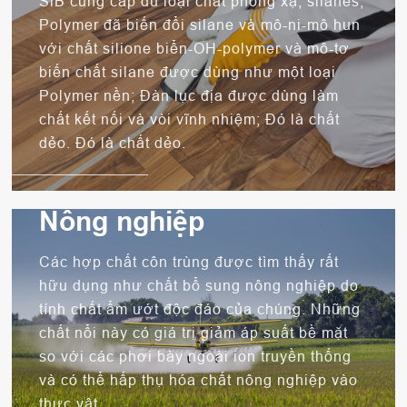
SiB cung cấp đủ loại chất phóng xạ, silanes,
Polymer đã biến đổi silane và mô-ni-mô hun
với chất silione biển-OH-polymer và mô-tơ
biến chất silane được dùng như một loại
Polymer nền; Đàn lục địa được dùng làm
chất kết nối và vòi vĩnh nhiệm; Đó là chất
dẻo. Đó là chất dẻo.
Nông nghiệp
Các hợp chất côn trùng được tìm thấy rất
hữu dụng như chất bổ sung nông nghiệp do
tính chất ẩm ướt độc đáo của chúng. Những
chất nổi này có giá trị giảm áp suất bề mặt
so với các phơi bày ngoài ion truyền thống
và có thể hấp thụ hóa chất nông nghiệp vào
thực vật.