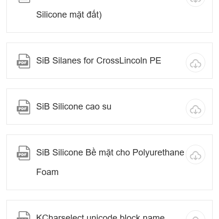
Silicone mặt đất)
SiB Silanes for CrossLincoln PE
SiB Silicone cao su
SiB Silicone Bề mặt cho Polyurethane
Foam
KCharselect unicode block name