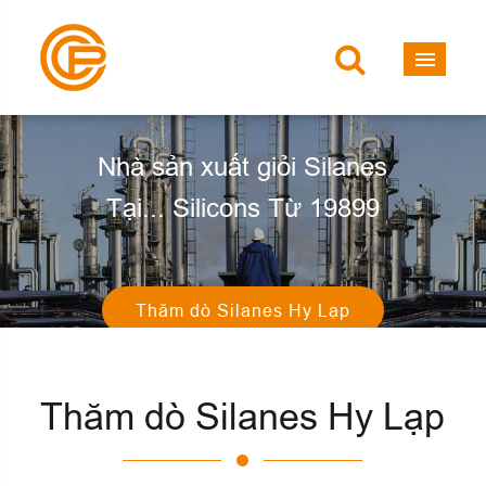
SiB SILICON
Nhà sản xuất giỏi Silanes
Tại... Silicons Từ 19899
Thăm dò Silanes Hy Lạp
Tìm kiếm ứng dụng
Thăm dò Silanes Hy Lạp