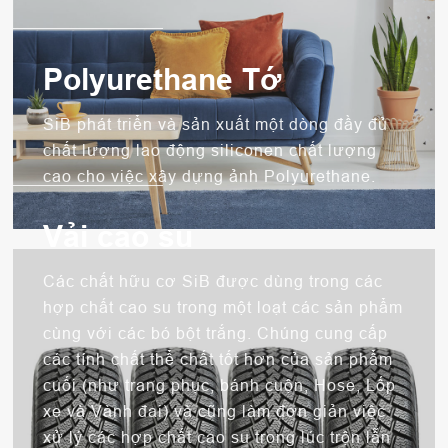
Polyurethane Tớ
SiB phát triển và sản xuất một dòng đầy đủ
chất lượng lao động siliconen chất lượng
cao cho việc xây dựng ảnh Polyurethane.
Vải cao su
Các chất hữu cơ SiB được dùng trong các
hợp chất cao su trong một loạt các sản phẩm
cùng với các bó bột trắng. Chúng cung cấp
các tính chất thể chất tốt hơn của sản phẩm
cuối (như trang phục, bánh cuộn, Hose, Lốp
xe và Vành đai) và cũng làm đơn giản việc
xử lý các hợp chất cao su trong lúc trộn lẫn