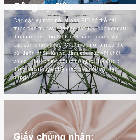
Công cụ điện
Các đặc vụ móc nối silane SiB có thể cải
thiện tính tin cậy của các vật liệu bọc kết cấu
đĩa bán sóng, bộ trình bày bảng phẳng và
các sản phẩm khác. Chất móc nối tan có thể
cải thiện phân tán và dính của các vật chất
vô cơ. Thuốc móc nối chuông có thể được
dùng làm nguyên liệu thô cho các vật liệu
cứng.
Giấy chứng nhận: