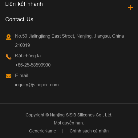
Liên kết nhanh
Contact Us
No.50 Jialingjiang East Street, Nanjing, Jiangsu, China
210019
Đặt chúng ta
+86-25-58599930
E mail
inquiry@sinopcc.com
Copyright ©
Nanjing SiSiB Silicones Co., Ltd.
Mọi quyền hạn.
GenericName
|
Chính sách cá nhân