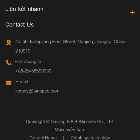
Liên kết nhanh
Contact Us
No.50 Jialingjiang East Street, Nanjing, Jiangsu, China
210019
Đặt chúng ta
+86-25-58599930
E mail
inquiry@sinopcc.com
Copyright ©
Nanjing SiSiB Silicones Co., Ltd.
Mọi quyền hạn.
GenericName
|
Chính sách cá nhân