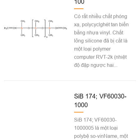
100
Có rất nhiều chất phóng
xạ, polycyclghét tan biến
bằng nhựa vinyl. Chất
lỏng silicone đã bị cắt là
một loại polymer
computer RVT-2k (nhiệt
độ đập ngược hai...
SiB 174; VF60030-
1000
SiB 174; VF60030-
1000005 là một loại
polybệ so-vinName, một