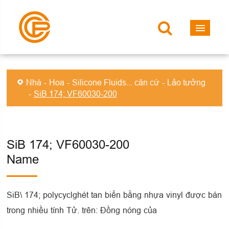
Nhà
Hoa
Silicone Fluids... căn cứ
Lảo tưởng
SiB 174; VF60030-200
SiB 174; VF60030-200
Name
SiB\ 174; polycyclghét tan biến bằng nhựa vinyl được bán
trong nhiều tính Tử. trên: Đồng nóng của