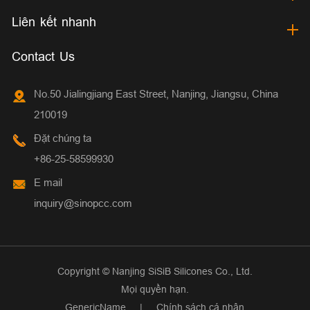
Liên kết nhanh
Contact Us
No.50 Jialingjiang East Street, Nanjing, Jiangsu, China
210019
Đặt chúng ta
+86-25-58599930
E mail
inquiry@sinopcc.com
Copyright ©
Nanjing SiSiB Silicones Co., Ltd.
Mọi quyền hạn.
GenericName
|
Chính sách cá nhân