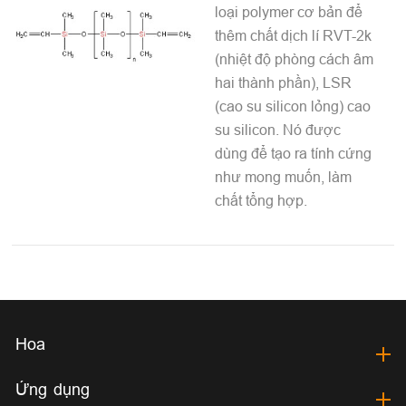
loại polymer cơ bản để
thêm chất dịch lí RVT-2k
(nhiệt độ phòng cách âm
hai thành phần), LSR
(cao su silicon lỏng) cao
su silicon. Nó được
dùng để tạo ra tính cứng
như mong muốn, làm
chất tổng hợp.
Hoa
Ứng dụng