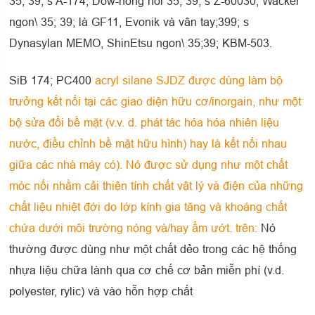
35; 39; s A-174, Dow-nông nỗi 35; 39; s Z-60030, Wacker
ngon\ 35; 39; là GF11, Evonik và vân tay;399; s
Dynasylan MEMO, ShinEtsu ngon\ 35;39; KBM-503.
SiB 174; PC400
acryl silane SJDZ được dùng làm bộ
trưởng kết nối tại các giao diện hữu cơ/inorgain, như một
bộ sửa đổi bề mặt (v.v. d. phát tác hóa hóa nhiên liệu
nước, điều chỉnh bề mặt hữu hình) hay là kết nối nhau
giữa các nhà máy có). Nó được sử dụng như một chất
móc nối nhằm cải thiện tính chất vật lý và điện của những
chất liệu nhiệt đới do lớp kính gia tăng và khoáng chất
chứa dưới môi trường nóng và/hay ẩm ướt. trên:
Nó
thường được dùng như một chất dẻo trong các hệ thống
nhựa liệu chữa lành qua cơ chế cơ bản miễn phí (v.d.
polyester, rylic) và vào hỗn hợp chất