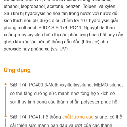
ethanol, isopropanol, acetone, benzen, Toluen, và xylen.
Sau khi bị hydrolysis nó hòa tan trong nước với nước đủ
kích thích nếu pH được điều chỉnh tới 4.0. hydrolysis giải
phóng methanol. BJDZ SiB 174; PC41, Nguyệt-đa-than-
xoắn-propyl-xysilan hiển thị các phản ứng hóa chất hay cấy
ghép khi xúc tác bởi hệ thống dẫn đầu (hữu cơ) như
peroxide hay phóng xạ (v.v. UV).
Ứng dụng
SiB 174; PC400 3-Methryxyillaltxysilane, MEMO silane,
có thể tăng cường sức mạnh nhờ tổng hợp kích cỡ
sợi thủy tinh trong các thành phần polyester phục hồi.
SiB 174; PC41, hệ thống
chất lượng cao
silane, có thể
cải thiện sức mạnh ban đầu và ướt của các thành