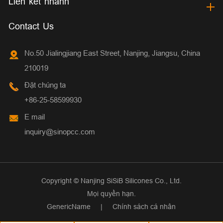
Liên kết nhanh
Contact Us
No.50 Jialingjiang East Street, Nanjing, Jiangsu, China
210019
Đặt chúng ta
+86-25-58599930
E mail
inquiry@sinopcc.com
Copyright ©
Nanjing SiSiB Silicones Co., Ltd.
Mọi quyền hạn.
GenericName
|
Chính sách cá nhân