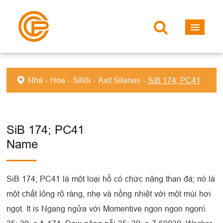
Nhà
Hoa
Sillôi
Axit Silanes
SiB 174; PC41
SiB 174; PC41
Name
SiB 174; PC41 là một loại hổ có chức năng than đá; nó là
một chất lỏng rõ ràng, nhẹ và nồng nhiệt với một mùi hơi
ngọt. It is Ngang ngửa với Momentive ngon ngon ngon\