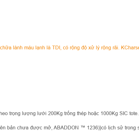
hữa lành máu lạnh là TDI, có rộng độ xử lý rộng rãi. KCharse
heo trọng lượng lưới 200Kg trống thép hoặc 1000Kg SIC tote.
guyên bản chưa được mở, ABADDON ™ 1236)}có lịch sử trong 