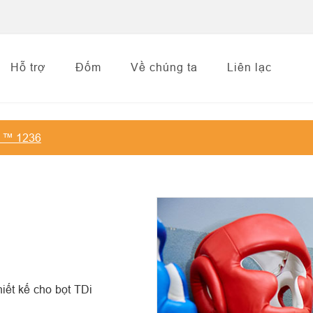
Hỗ trợ
Đốm
Về chúng ta
Liên lạc
: ™ 1236
iết kế cho bọt TDi