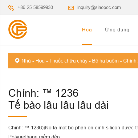
+86-25-58599930
inquiry@sinopcc.com
Hoa
Ứng dụng
Nhà
Hoa
Thuốc chữa cháy
Bộ hạ buồm
Chính
Chính: ™ 1236
Tế bào lâu lâu lâu đài
Chính: ™ 1236)}Nó là một bộ phận ổn định silicon được th
Polyurethane mềm dẻo.