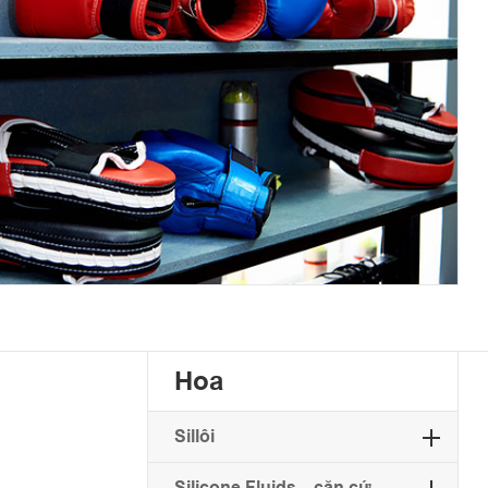
Hoa
Sillôi
Silicone Fluids... căn cứ