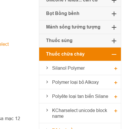
Bọt Bồng bềnh
Mảnh sống tưởng tượng
Thuốc súng
lect
Thuốc chữa cháy
Silanol Polymer
Polymer loại bỏ AIkoxy
Polyête loại tan biến Silane
KCharselect unicode block
name
sa mạc 12