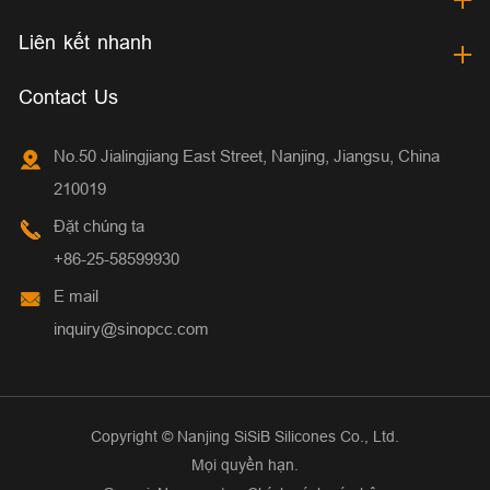
Liên kết nhanh
Contact Us
No.50 Jialingjiang East Street, Nanjing, Jiangsu, China
210019
Đặt chúng ta
+86-25-58599930
E mail
inquiry@sinopcc.com
Copyright ©
Nanjing SiSiB Silicones Co., Ltd.
Mọi quyền hạn.