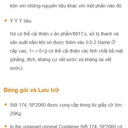
trộn với những nguyên liệu khác với một phần nào đó.
Ý Ý Ý liều:
Nó có thể cải thiện s ản phẩm'8917;s, xử lý thanh và
sản xuất nấm khi nó được thêm vào 0.5-2 Name Ở
cấp cao, 1=.=-5=)) có thể cải thiện các tính chất bề mặt
(phẳng, đích, kháng cự vết xước và kháng lại vết
xước).
Đóng gói và Lưu trữ
SiB 174; SP2060 được cung cấp trong túi giấy cỡ lớn
25Kg.
In the unpened original Container SiB 174; SP2060 có