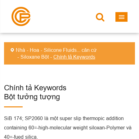
Nhà
Hoa
Silicone Fluids... căn cứ
Siloxane Bột
Chính tả Keywords
Chính tả Keywords
Bột tưởng tượng
SiB 174; SP2060 là một super slip thermopic addition
containing 60=-high-molecular weight siloxan-Polymer và
40=-fued silica.