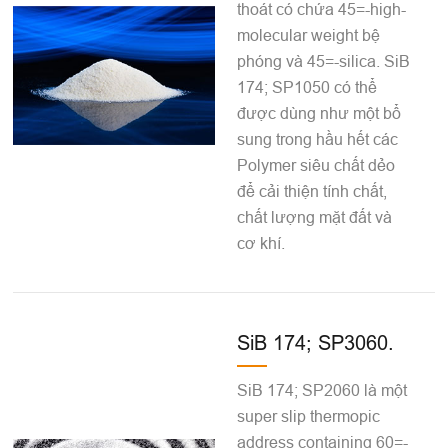
thoát có chứa 45=-high-
molecular weight bệ
phóng và 45=-silica. SiB
174; SP1050 có thể
được dùng như một bổ
sung trong hầu hết các
Polymer siêu chất dẻo
để cải thiện tính chất,
chất lượng mặt đất và
cơ khí.
SiB 174; SP3060.
SiB 174; SP2060 là một
super slip thermopic
address containing 60=-