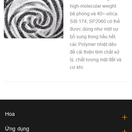
high-molecular weight
bệ phóng và 40=-silica.
SiB 174; SP2060 có thể
được dùng như một sự
bổ sung trong hầu hết
các Polymer nhiệt dẻo
để cải thiện tính chất xử
lý, chất lượng mặt đất và
cơ khí.
Hoa
Ứng dụng