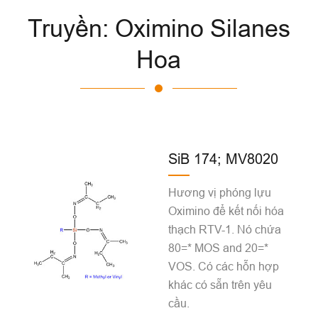
Truyền: Oximino Silanes
Hoa
SiB 174; MV8020
Hương vị phóng lựu
Oximino để kết nối hóa
thạch RTV-1. Nó chứa
80=* MOS and 20=*
VOS. Có các hỗn hợp
khác có sẵn trên yêu
cầu.