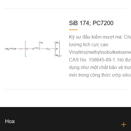
SiB 174; PC7200
Kỹ sư đấu kiếm mượt mà. Ch
lượng tích cực cao
Vinyltris(methylisobutketoxine
CAS No. 156645-69-1. Nó đ
dụng như một chất bảo vệ tru
mới trong công thức ướp silic
Hoa