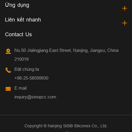
Ứng dụng
Liên kết nhanh
Contact Us
No.50 Jialingjiang East Street, Nanjing, Jiangsu, China
210019
Đặt chúng ta
+86-25-58599930
E mail
inquiry@sinopcc.com
Copyright ©
Nanjing SiSiB Silicones Co., Ltd.