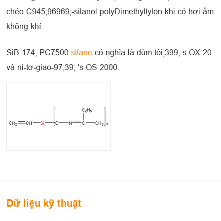
chéo C945,96969;-silanol polyDimethyltylon khi có hơi ẩm
không khí.
SiB 174; PC7500
silane
có nghĩa là dùm tôi;399; s OX 20
và ni-tơ-giao-97;39; 's OS 2000.
Dữ liệu kỹ thuật