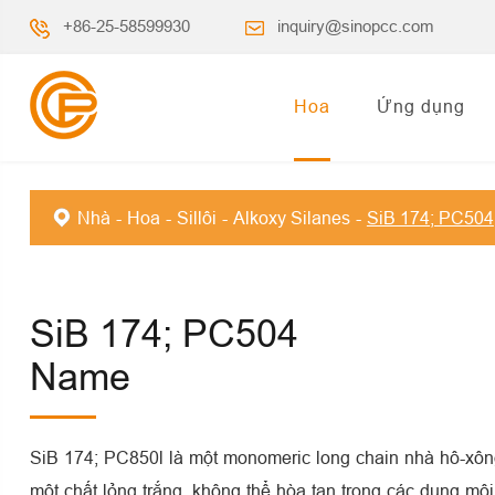
+86-25-58599930
inquiry@sinopcc.com
Hoa
Ứng dụng
Nhà
Hoa
Sillôi
Alkoxy Silanes
SiB 174; PC504
SiB 174; PC504
Name
SiB 174; PC850l là một monomeric long chain nhà hô-xôn
một chất lỏng trắng, không thể hòa tan trong các dung mô