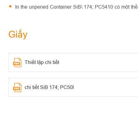
In the unpened Container SiB\ 174; PC5410 có một th
Giấy
Thiết lập chi tiết
chi tiết SiB 174; PC50l