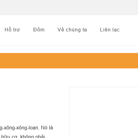
Hỗ trợ
Đốm
Về chúng ta
Liên lạc
g-xông-xông-loạn. Nó là
i hữu cơ, không phải