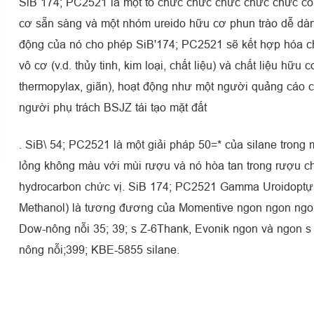
SiB 174; PC2521 là một tổ chức chức chức chức chức c
cơ sẵn sàng và một nhóm ureido hữu cơ phun trào dễ dàng
động của nó cho phép SiB'174; PC2521 sẽ kết hợp hóa chấ
vô cơ (v.d. thủy tinh, kim loại, chất liệu) và chất liệu hữu c
thermopylax, giãn), hoạt động như một người quảng cáo c
người phụ trách BSJZ tái tạo mặt đất
. SiB\ 54; PC2521 là một giải pháp 50=* của silane trong 
lỏng không màu với mùi rượu và nó hòa tan trong rượu ch
hydrocarbon chức vị. SiB 174; PC2521 Gamma Uroidoptự s
Methanol) là tương đương của Momentive ngon ngon ngon
Dow-nông nỗi 35; 39; s Z-6Thank, Evonik ngon và ngon s
nông nỗi;399; KBE-5855 silane.