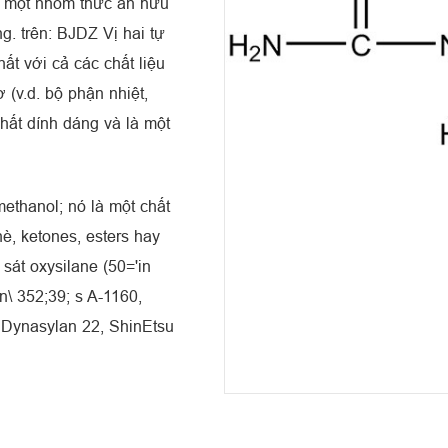
ó một nhóm thức ăn hữu
. trên: BJDZ Vị hai tự
t với cả các chất liệu
ơ (v.d. bộ phận nhiệt,
hất dính dáng và là một
methanol; nó là một chất
è, ketones, esters hay
át oxysilane (50='in
\ 352;39; s A-1160,
 Dynasylan 22, ShinEtsu