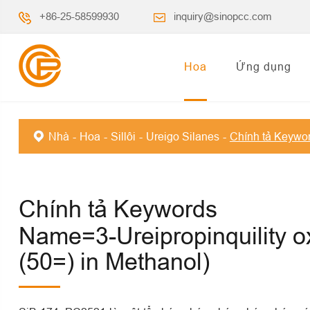
+86-25-58599930
inquiry@sinopcc.com
Hoa
Ứng dụng
Nhà
Hoa
Sillôi
Ureigo Silanes
Chính tả Keywo
Chính tả Keywords
Name=3-Ureipropinquility o
(50=) in Methanol)