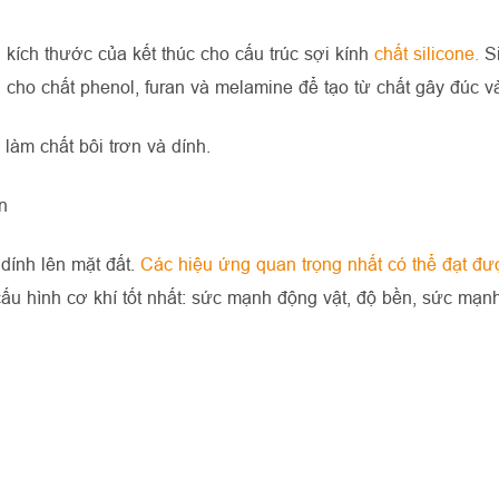
ích thước của kết thúc cho cấu trúc sợi kính
chất silicone.
S
cho chất phenol, furan và melamine để tạo từ chất gây đúc v
àm chất bôi trơn và dính.
n
dính lên mặt đất.
Các hiệu ứng quan trọng nhất có thể đạt đ
ấu hình cơ khí tốt nhất: sức mạnh động vật, độ bền, sức mạnh