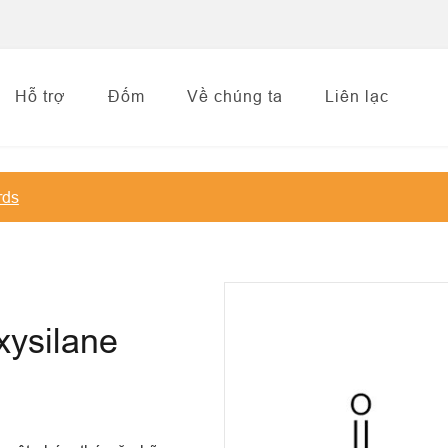
Hỗ trợ
Đốm
Về chúng ta
Liên lạc
rds
xysilane