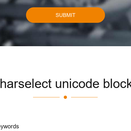
SUBMIT
harselect unicode blo
eywords