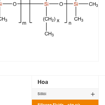
Hoa
Sillôi
Silicone Fluids... căn cứ