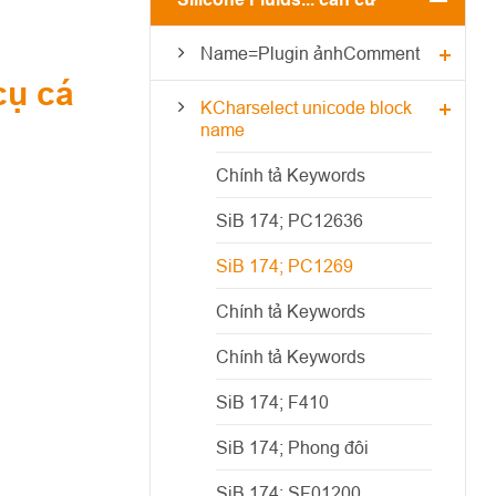
Name=Plugin ảnhComment
cụ cá
KCharselect unicode block
name
Chính tả Keywords
SiB 174; PC12636
SiB 174; PC1269
Chính tả Keywords
Chính tả Keywords
SiB 174; F410
SiB 174; Phong đôi
SiB 174; SF01200