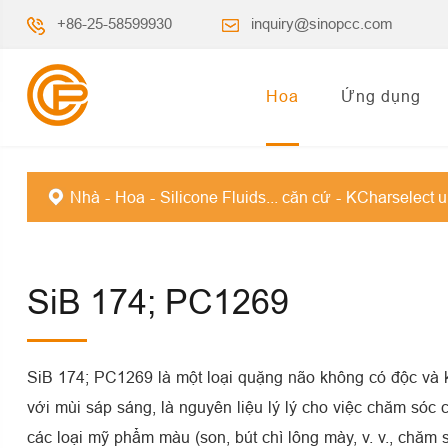
+86-25-58599930
inquiry@sinopcc.com
Hoa
Ứng dụng
Nhà
Hoa
Silicone Fluids... căn cứ
KCharselect u
SiB 174; PC1269
SiB 174; PC1269 là một loại quặng não không có độc và 
với mùi sáp sáng, là nguyên liệu lý lý cho việc chăm sóc c
các loại mỹ phẩm màu (son, bút chì lông mày, v. v., chăm 