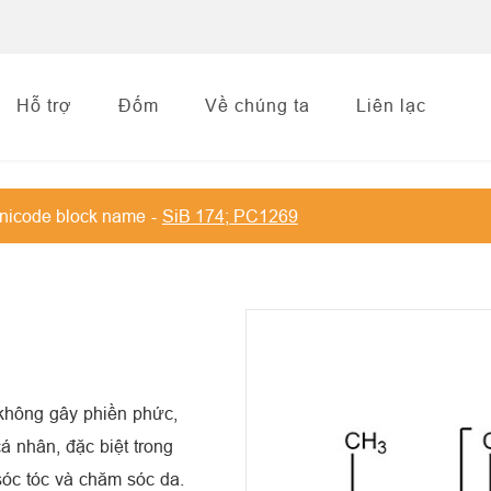
Hỗ trợ
Đốm
Về chúng ta
Liên lạc
nicode block name
SiB 174; PC1269
không gây phiền phức,
á nhân, đặc biệt trong
sóc tóc và chăm sóc da.