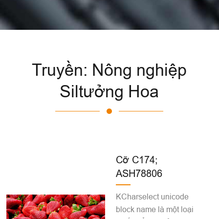
Truyền: Nông nghiệp
Siltưởng Hoa
Cỡ C174;
ASH78806
KCharselect unicode
block name là một loại