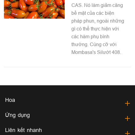
CAS. Nó làm giảm căng
bề mặt của các biện
pháp phun, ngoài những
gì có thể thực hiện với
các hàm phụ bình
thường. Cùng cỡ với
Mombasa's Silướt 408.
Hoa
Ứng dụng
Liên kết nhanh