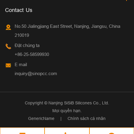
Contact Us
No.50 Jialingjiang East Street, Nanjing, Jiangsu, China
210019
Đặt chúng ta
+86-25-58599930
E mail
inquiry@sinopcc.com
Copyright ©
Nanjing SiSiB Silicones Co., Ltd.
Mọi quyền hạn.
GenericName
|
Chính sách cá nhân