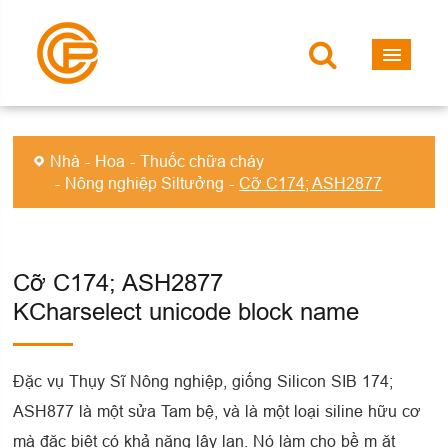
Nhà
Hoa
Thuốc chữa cháy
Nông nghiệp Siltưởng
Cỡ C174; ASH2877
Cỡ C174; ASH2877
KCharselect unicode block name
Đặc vụ Thụy Sĩ Nông nghiệp, giống Silicon SIB 174;
ASH877 là một sửa Tam bệ, và là một loại siline hữu cơ
mà đặc biệt có khả năng lây lan. Nó làm cho bề m ặt