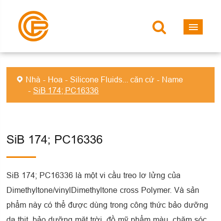
Nhà
Hoa
Silicone Fluids... căn cứ
Name
SiB 174; PC16336
SiB 174; PC16336
SiB 174; PC16336 là một vi cầu treo lơ lửng của
Dimethyltone/vinylDimethyltone cross Polymer. Và sản
phẩm này có thể được dùng trong công thức bảo dưỡng
da thịt, bảo dưỡng mặt trời, đồ mỹ phẩm màu, chăm sóc