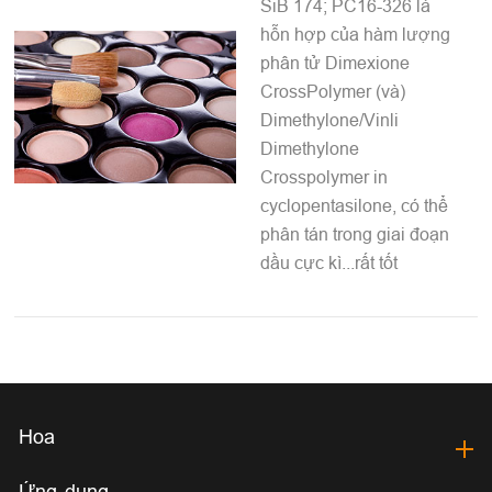
SiB 174; PC16-326 là
hỗn hợp của hàm lượng
phân tử Dimexione
CrossPolymer (và)
Dimethylone/Vinli
Dimethylone
Crosspolymer in
cyclopentasilone, có thể
phân tán trong giai đoạn
dầu cực kì...rất tốt
Hoa
Ứng dụng