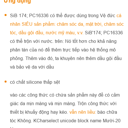
Ứng dụng
SiB 174; PC16336 có thể được dùng trong Vệ đức
cá
nhân SIÊU sản phẩm: chăm sóc da, mặt trời, chăm sóc
tóc, dầu gội đầu, nước mỹ màu, v.v.
SiB'174; PC16336
có thể trộn với nước. trên: Nó tốt hơn cho khả năng
phân tán của nó để thêm trực tiếp vào hệ thống mô
phỏng. Thêm vào đó, ta khuyên nên thêm dầu gội đầu
và bảo vệ da với dầu
có chất silicone thấp sệt
vào các công thức có chứa sản phẩm này để có cảm
giác da mịn màng và mịn màng. Trộn công thức với
thiết bị khuấy động hay kéo.
vẫn nên liều:
bào chữa
tóc Không. KCharselect unicode block name Mười-20