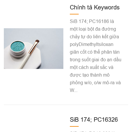
Chính tả Keywords
SiB 174; PC16186 là
một loại bột đa đường
chảy tự do liên kết giữa
polyDimethyltsiloxan
giãn cốt có thể phân tán
trong suốt giai đo ạn dầu
một cách xuất sắc và
được tạo thành mô
phỏng w/o, o/w mô-ra và
W...
SiB 174; PC16326