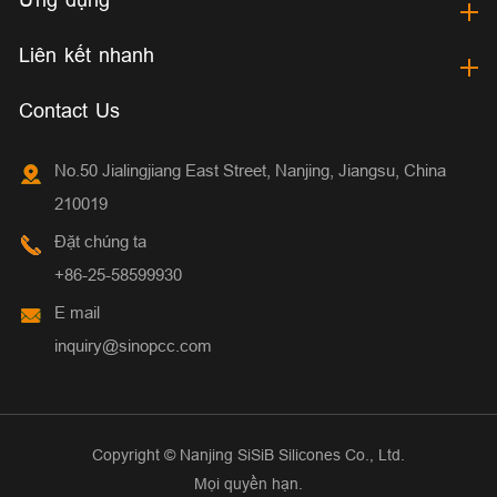
Liên kết nhanh
Contact Us
No.50 Jialingjiang East Street, Nanjing, Jiangsu, China
210019
Đặt chúng ta
+86-25-58599930
E mail
inquiry@sinopcc.com
Copyright ©
Nanjing SiSiB Silicones Co., Ltd.
Mọi quyền hạn.