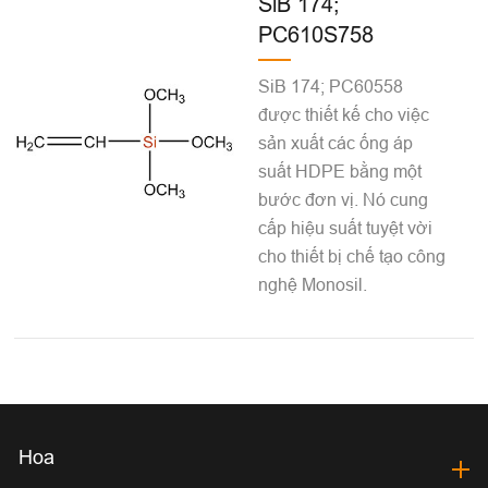
SiB 174;
PC610S758
SiB 174; PC60558
được thiết kế cho việc
sản xuất các ống áp
suất HDPE bằng một
bước đơn vị. Nó cung
cấp hiệu suất tuyệt vời
cho thiết bị chế tạo công
nghệ Monosil.
Hoa