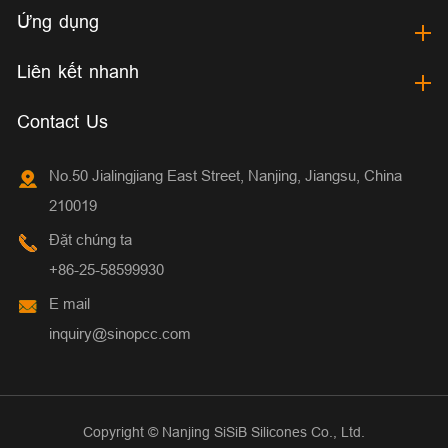
Ứng dụng
Liên kết nhanh
Contact Us
No.50 Jialingjiang East Street, Nanjing, Jiangsu, China
210019
Đặt chúng ta
+86-25-58599930
E mail
inquiry@sinopcc.com
Copyright ©
Nanjing SiSiB Silicones Co., Ltd.