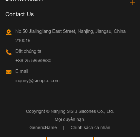
Contact Us
No.50 Jialingjiang East Street, Nanjing, Jiangsu, China
210019
Đặt chúng ta
+86-25-58599930
E mail
inquiry@sinopcc.com
Copyright ©
Nanjing SiSiB Silicones Co., Ltd.
Mọi quyền hạn.
GenericName
|
Chính sách cá nhân