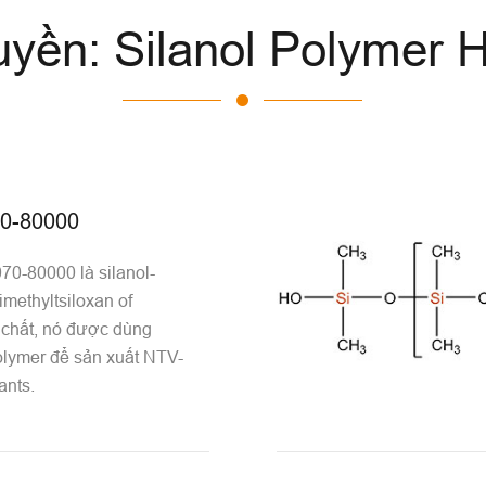
uyền: Silanol Polymer 
10-80000
70-80000 là silanol-
imethyltsiloxan of
chất, nó được dùng
lymer để sản xuất NTV-
ants.