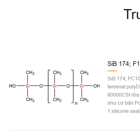
Tr
SiB 174; F
SiB 174; PC10
terminat polyD
80000CSt rữa 
như cơ bản Po
1 silicone seal