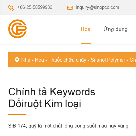
+86-25-58599930
inquiry@sinopcc.com
Hoa
Ứng dụng
Nhà
Hoa
Thuốc chữa cháy
Silanol Polymer
Ch
Chính tả Keywords
Dốiruột Kim loại
SiB 174; quỹ là một chất lỏng trong suốt màu hay vàng.