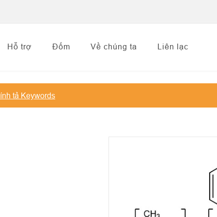
Hỗ trợ
Đốm
Về chúng ta
Liên lạc
ính tả Keywords