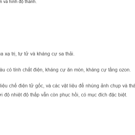
 và hình độ thành.
 xạ trị, tự tử và kháng cự sa thải.
iàu có tính chất điện, kháng cự ăn mòn, kháng cự tầng ozon.
ệu chế điện tử gốc, và các vật liệu để nhúng ảnh chụp và th
 độ nhiệt độ thấp vẫn còn phục hồi, có mục đích đặc biệt.