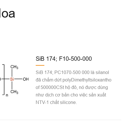
Hoa
SiB 174; F10-500-000
SiB 174; PC1070-500 000 là silanol
đã chấm dứt polyDimethyltsiloxantho
of 500000CSt hộ đô, nó được dùng
như dịch cơ bản cho việc sản xuất
NTV-1 chất silicone.