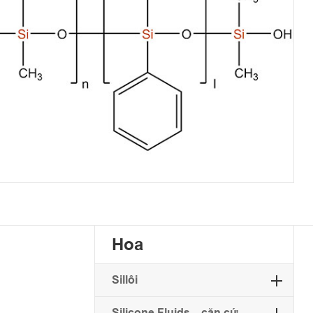
Hoa
Sillôi
Silicone Fluids... căn cứ