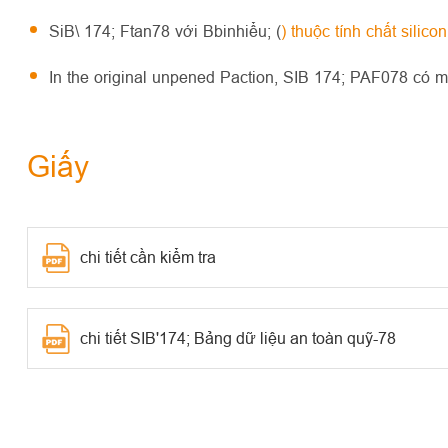
SiB\ 174; Ftan78 với Bbinhiểu; (
) thuộc tính chất silic
In the original unpened Paction, SIB 174; PAF078 có 
Giấy
chi tiết cần kiểm tra
chi tiết SIB'174; Bảng dữ liệu an toàn quỹ-78