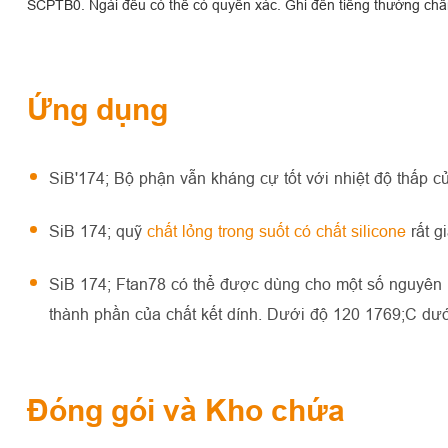
SCPTB0. Ngài đều có thể có quyền xác. Ghi đến tiếng thường chân
Ứng dụng
SiB'174; Bộ phận vẫn kháng cự tốt với nhiệt độ thấp của
SiB 174; quỹ
chất lỏng trong suốt có chất silicone
rất g
SiB 174; Ftan78 có thể được dùng cho một số nguyên li
thành phần của chất kết dính. Dưới độ 120 1769;C dưới
Đóng gói và Kho chứa